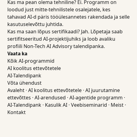
Kas ma pean olema tehniline? Ei. Programm on
loodud just mitte-tehnilistele osalejatele, kes
tahavad AI-d päris tööülesannetes rakendada ja selle
kasutuselevõttu juhtida.
Kas ma saan lõpus sertifikaadi? Jah. Lõpetaja saab
sertifitseeritud AI-projektijuhiks ja loob avaliku
profiili Non-Tech AI Advisory talendipanka.
Vaata ka
Kõik AI-programmid
AI koolitus ettevõtetele
AI-Talendipank
Võta ühendust
Avaleht
·
AI koolitus ettevõtetele
·
AI juurutamine
ettevõttes
·
AI-arendused
·
AI-agentide programm
·
AI-Talendipank
·
Kasulik AI
·
Veebiseminarid
·
Meist
·
Kontakt