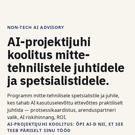
NON-TECH AI ADVISORY
AI-projektijuhi
koolitus mitte-
tehnilistele juhtidele
ja spetsialistidele.
Programm mitte-tehnilisele spetsialistile ja juhile,
kes tahab AI kasutuselevõttu ettevõttes praktiliselt
juhtida — protsessikaardistus, arenduspartneri
valik, AI riskihinnang, ROI.
AI-PROJEKTIJUHI KOOLITUS: ÕPI AI-D NII, ET SEE
TEEB PÄRISELT SINU TÖÖD