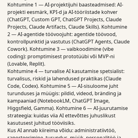
Kohtumine 1 — AI-projektijuhi baasteadmised: AI-
projekti eesmärk, KPI-d ja AI-tööriistade kohver
(ChatGPT, Custom GPT, ChatGPT Projects, Claude
Projects, Claude Artifacts, Claude Skills). Kohtumine
2 — AI-agentide töövoojuht: agentide töövood,
kontrollpunktid ja vastutus (ChatGPT Agents, Claude
Cowork). Kohtumine 3 — vaibkoodimine (vibe
coding): promptimisest prototüübi või MVP-ni
(Lovable, Replit).
Kohtumine 4 — turvalise AI kasutamise spetsialist:
turvalisus, riskid ja lahendused praktikas (Claude
Code, Codex). Kohtumine 5 — AI-sisuloome juht
turunduses ja müügis: pildid, videod, bränding ja
kampaaniad (NotebookLM, ChatGPT Image,
Higgsfield, Gamma). Kohtumine 6 — AI-juurutamise
strateegia: kuidas viia AI ettevõttes juhuslikust
kasutusest juhitud tööviisiks.
Kus AI annab kiireima võidu: administratiivtöö,
raporteerimine, turundus, müük, personalitöö ja