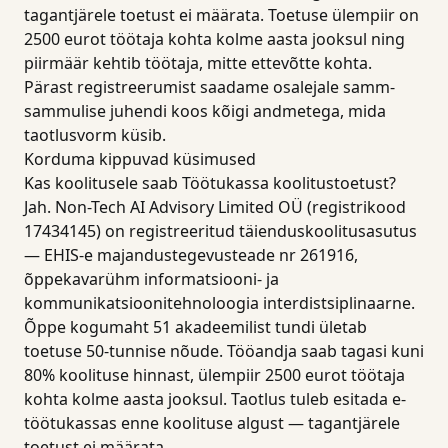
tagantjärele toetust ei määrata. Toetuse ülempiir on
2500 eurot töötaja kohta kolme aasta jooksul ning
piirmäär kehtib töötaja, mitte ettevõtte kohta.
Pärast registreerumist saadame osalejale samm-
sammulise juhendi koos kõigi andmetega, mida
taotlusvorm küsib.
Korduma kippuvad küsimused
Kas koolitusele saab Töötukassa koolitustoetust?
Jah. Non-Tech AI Advisory Limited OÜ (registrikood
17434145) on registreeritud täienduskoolitusasutus
— EHIS-e majandustegevusteade nr 261916,
õppekavarühm informatsiooni- ja
kommunikatsioonitehnoloogia interdistsiplinaarne.
Õppe kogumaht 51 akadeemilist tundi ületab
toetuse 50-tunnise nõude. Tööandja saab tagasi kuni
80% koolituse hinnast, ülempiir 2500 eurot töötaja
kohta kolme aasta jooksul. Taotlus tuleb esitada e-
töötukassas enne koolituse algust — tagantjärele
toetust ei määrata.