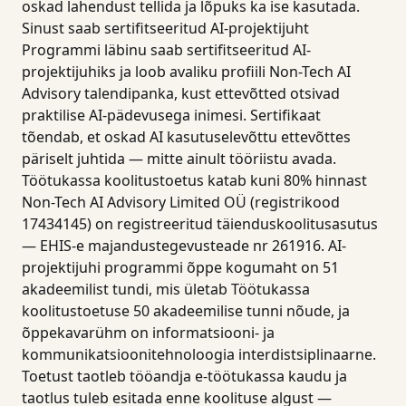
oskad lahendust tellida ja lõpuks ka ise kasutada.
Sinust saab sertifitseeritud AI-projektijuht
Programmi läbinu saab sertifitseeritud AI-
projektijuhiks ja loob avaliku profiili Non-Tech AI
Advisory talendipanka, kust ettevõtted otsivad
praktilise AI-pädevusega inimesi. Sertifikaat
tõendab, et oskad AI kasutuselevõttu ettevõttes
päriselt juhtida — mitte ainult tööriistu avada.
Töötukassa koolitustoetus katab kuni 80% hinnast
Non-Tech AI Advisory Limited OÜ (registrikood
17434145) on registreeritud täienduskoolitusasutus
— EHIS-e majandustegevusteade nr 261916. AI-
projektijuhi programmi õppe kogumaht on 51
akadeemilist tundi, mis ületab Töötukassa
koolitustoetuse 50 akadeemilise tunni nõude, ja
õppekavarühm on informatsiooni- ja
kommunikatsioonitehnoloogia interdistsiplinaarne.
Toetust taotleb tööandja e-töötukassa kaudu ja
taotlus tuleb esitada enne koolituse algust —