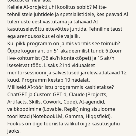
Kellele AI-projektijuhi koolitus sobib? Mitte-
tehnilistele juhtidele ja spetsialistidele, kes peavad AI
tulemuste eest vastutama ja tahavad AI
kasutuselevõttu ettevõttes juhtida. Tehniline taust
ega arendusoskus ei ole vajalik.
Kui pikk programm on ja mis vormis see toimub?
Õppe kogumaht on 51 akadeemilist tundi: 6 Zoom
live-kohtumist (36 ak/h kontaktõpet) ja 15 ak/h
iseseisvat tööd. Lisaks 2 individuaalset
mentorsessiooni ja salvestused järelevaadatavad 12
kuud. Programm kestab 10 nädalat.
Milliseid AI-tööriistu programmis käsitletakse?
ChatGPT ja Custom GPT-d, Claude (Projects,
Artifacts, Skills, Cowork, Code), AI-agendid,
vaibkoodimine (Lovable, Replit) ning sisuloome
tööriistad (NotebookLM, Gamma, Higgsfield).
Fookus on õige tööriista valikul õige kasutusjuhu
jaoks.