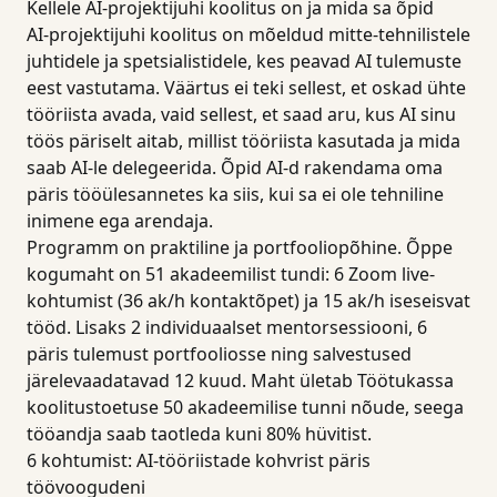
Kellele AI-projektijuhi koolitus on ja mida sa õpid
AI-projektijuhi koolitus on mõeldud mitte-tehnilistele
juhtidele ja spetsialistidele, kes peavad AI tulemuste
eest vastutama. Väärtus ei teki sellest, et oskad ühte
tööriista avada, vaid sellest, et saad aru, kus AI sinu
töös päriselt aitab, millist tööriista kasutada ja mida
saab AI-le delegeerida. Õpid AI-d rakendama oma
päris tööülesannetes ka siis, kui sa ei ole tehniline
inimene ega arendaja.
Programm on praktiline ja portfooliopõhine. Õppe
kogumaht on 51 akadeemilist tundi: 6 Zoom live-
kohtumist (36 ak/h kontaktõpet) ja 15 ak/h iseseisvat
tööd. Lisaks 2 individuaalset mentorsessiooni, 6
päris tulemust portfooliosse ning salvestused
järelevaadatavad 12 kuud. Maht ületab Töötukassa
koolitustoetuse 50 akadeemilise tunni nõude, seega
tööandja saab taotleda kuni 80% hüvitist.
6 kohtumist: AI-tööriistade kohvrist päris
töövoogudeni