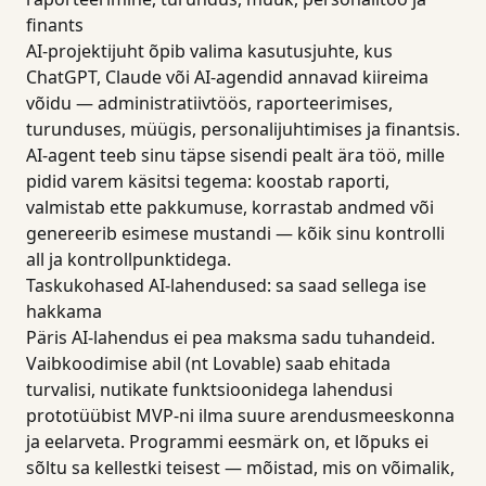
finants
AI-projektijuht õpib valima kasutusjuhte, kus
ChatGPT, Claude või AI-agendid annavad kiireima
võidu — administratiivtöös, raporteerimises,
turunduses, müügis, personalijuhtimises ja finantsis.
AI-agent teeb sinu täpse sisendi pealt ära töö, mille
pidid varem käsitsi tegema: koostab raporti,
valmistab ette pakkumuse, korrastab andmed või
genereerib esimese mustandi — kõik sinu kontrolli
all ja kontrollpunktidega.
Taskukohased AI-lahendused: sa saad sellega ise
hakkama
Päris AI-lahendus ei pea maksma sadu tuhandeid.
Vaibkoodimise abil (nt Lovable) saab ehitada
turvalisi, nutikate funktsioonidega lahendusi
prototüübist MVP-ni ilma suure arendusmeeskonna
ja eelarveta. Programmi eesmärk on, et lõpuks ei
sõltu sa kellestki teisest — mõistad, mis on võimalik,