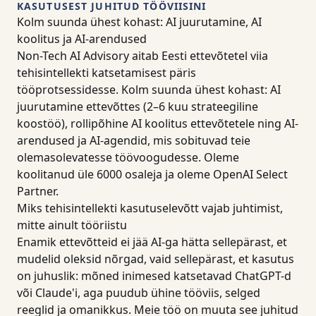
KASUTUSEST JUHITUD TÖÖVIISINI
Kolm suunda ühest kohast: AI juurutamine, AI
koolitus ja AI-arendused
Non-Tech AI Advisory aitab Eesti ettevõtetel viia
tehisintellekti katsetamisest päris
tööprotsessidesse. Kolm suunda ühest kohast: AI
juurutamine ettevõttes (2–6 kuu strateegiline
koostöö), rollipõhine AI koolitus ettevõtetele ning AI-
arendused ja AI-agendid, mis sobituvad teie
olemasolevatesse töövoogudesse. Oleme
koolitanud üle 6000 osaleja ja oleme OpenAI Select
Partner.
Miks tehisintellekti kasutuselevõtt vajab juhtimist,
mitte ainult tööriistu
Enamik ettevõtteid ei jää AI-ga hätta sellepärast, et
mudelid oleksid nõrgad, vaid sellepärast, et kasutus
on juhuslik: mõned inimesed katsetavad ChatGPT-d
või Claude'i, aga puudub ühine tööviis, selged
reeglid ja omanikkus. Meie töö on muuta see juhitud