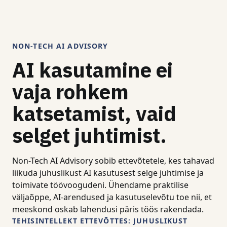
NON-TECH AI ADVISORY
AI kasutamine ei
vaja rohkem
katsetamist, vaid
selget juhtimist.
Non-Tech AI Advisory sobib ettevõtetele, kes tahavad
liikuda juhuslikust AI kasutusest selge juhtimise ja
toimivate töövoogudeni. Ühendame praktilise
väljaõppe, AI-arendused ja kasutuselevõtu toe nii, et
meeskond oskab lahendusi päris töös rakendada.
TEHISINTELLEKT ETTEVÕTTES: JUHUSLIKUST