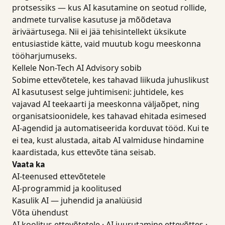
protsessiks — kus AI kasutamine on seotud rollide,
andmete turvalise kasutuse ja mõõdetava
äriväärtusega. Nii ei jää tehisintellekt üksikute
entusiastide kätte, vaid muutub kogu meeskonna
tööharjumuseks.
Kellele Non-Tech AI Advisory sobib
Sobime ettevõtetele, kes tahavad liikuda juhuslikust
AI kasutusest selge juhtimiseni: juhtidele, kes
vajavad AI teekaarti ja meeskonna väljaõpet, ning
organisatsioonidele, kes tahavad ehitada esimesed
AI-agendid ja automatiseerida korduvat tööd. Kui te
ei tea, kust alustada, aitab AI valmiduse hindamine
kaardistada, kus ettevõte täna seisab.
Vaata ka
AI-teenused ettevõtetele
AI-programmid ja koolitused
Kasulik AI — juhendid ja analüüsid
Võta ühendust
AI koolitus ettevõtetele
·
AI juurutamine ettevõttes
·