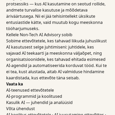
protsessiks — kus AI kasutamine on seotud rollide,
andmete turvalise kasutuse ja mõõdetava
äriväärtusega. Nii ei jää tehisintellekt üksikute
entusiastide kätte, vaid muutub kogu meeskonna
tööharjumuseks.
Kellele Non-Tech AI Advisory sobib
Sobime ettevõtetele, kes tahavad liikuda juhuslikust
AI kasutusest selge juhtimiseni: juhtidele, kes
vajavad AI teekaarti ja meeskonna väljaõpet, ning
organisatsioonidele, kes tahavad ehitada esimesed
AI-agendid ja automatiseerida korduvat tööd. Kui te
ei tea, kust alustada, aitab AI valmiduse hindamine
kaardistada, kus ettevõte täna seisab.
Vaata ka
AI-teenused ettevõtetele
AI-programmid ja koolitused
Kasulik AI — juhendid ja analüüsid
Võta ühendust
AI koolitus ettevõtetele
·
AI juurutamine ettevõttes
·