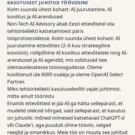
KASUTUSEST JUHITUD TÖÖVIISINI
Kolm suunda ühest kohast: AI juurutamine, AI
koolitus ja AI-arendused
Non-Tech AI Advisory aitab Eesti ettevõtetel viia
tehisintellekti katsetamisest päris
tööprotsessidesse. Kolm suunda ühest kohast: AI
juurutamine ettevõttes (2–6 kuu strateegiline
koostöö), rollipõhine AI koolitus ettevõtetele ning AI-
arendused ja AI-agendid, mis sobituvad teie
olemasolevatesse töövoogudesse. Oleme
koolitanud üle 6000 osaleja ja oleme OpenAI Select
Partner.
Miks tehisintellekti kasutuselevõtt vajab juhtimist,
mitte ainult tööriistu
Enamik ettevõtteid ei jää AI-ga hätta sellepärast, et
mudelid oleksid nõrgad, vaid sellepärast, et kasutus
on juhuslik: mõned inimesed katsetavad ChatGPT-d
või Claude'i, aga puudub ühine tööviis, selged
reeglid ja omanikkus. Meie töö on muuta see juhitud