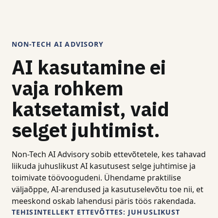
NON-TECH AI ADVISORY
AI kasutamine ei
vaja rohkem
katsetamist, vaid
selget juhtimist.
Non-Tech AI Advisory sobib ettevõtetele, kes tahavad
liikuda juhuslikust AI kasutusest selge juhtimise ja
toimivate töövoogudeni. Ühendame praktilise
väljaõppe, AI-arendused ja kasutuselevõtu toe nii, et
meeskond oskab lahendusi päris töös rakendada.
TEHISINTELLEKT ETTEVÕTTES: JUHUSLIKUST