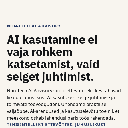
NON-TECH AI ADVISORY
AI kasutamine ei
vaja rohkem
katsetamist, vaid
selget juhtimist.
Non-Tech AI Advisory sobib ettevõtetele, kes tahavad
liikuda juhuslikust AI kasutusest selge juhtimise ja
toimivate töövoogudeni. Ühendame praktilise
väljaõppe, AI-arendused ja kasutuselevõtu toe nii, et
meeskond oskab lahendusi päris töös rakendada.
TEHISINTELLEKT ETTEVÕTTES: JUHUSLIKUST