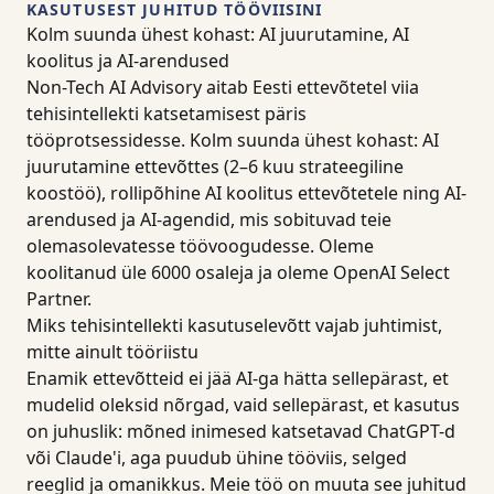
KASUTUSEST JUHITUD TÖÖVIISINI
Kolm suunda ühest kohast: AI juurutamine, AI
koolitus ja AI-arendused
Non-Tech AI Advisory aitab Eesti ettevõtetel viia
tehisintellekti katsetamisest päris
tööprotsessidesse. Kolm suunda ühest kohast: AI
juurutamine ettevõttes (2–6 kuu strateegiline
koostöö), rollipõhine AI koolitus ettevõtetele ning AI-
arendused ja AI-agendid, mis sobituvad teie
olemasolevatesse töövoogudesse. Oleme
koolitanud üle 6000 osaleja ja oleme OpenAI Select
Partner.
Miks tehisintellekti kasutuselevõtt vajab juhtimist,
mitte ainult tööriistu
Enamik ettevõtteid ei jää AI-ga hätta sellepärast, et
mudelid oleksid nõrgad, vaid sellepärast, et kasutus
on juhuslik: mõned inimesed katsetavad ChatGPT-d
või Claude'i, aga puudub ühine tööviis, selged
reeglid ja omanikkus. Meie töö on muuta see juhitud