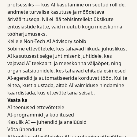
protsessiks — kus AI kasutamine on seotud rollide,
andmete turvalise kasutuse ja mõõdetava
äriväärtusega. Nii ei jää tehisintellekt üksikute
entusiastide kätte, vaid muutub kogu meeskonna
tööharjumuseks.
Kellele Non-Tech AI Advisory sobib
Sobime ettevõtetele, kes tahavad liikuda juhuslikust
AI kasutusest selge juhtimiseni: juhtidele, kes
vajavad AI teekaarti ja meeskonna väljaõpet, ning
organisatsioonidele, kes tahavad ehitada esimesed
AI-agendid ja automatiseerida korduvat tööd. Kui te
ei tea, kust alustada, aitab AI valmiduse hindamine
kaardistada, kus ettevõte täna seisab.
Vaata ka
AI-teenused ettevõtetele
AI-programmid ja koolitused
Kasulik AI — juhendid ja analüüsid
Võta ühendust
AI koolitus ettevõtetele
·
AI juurutamine ettevõttes
·